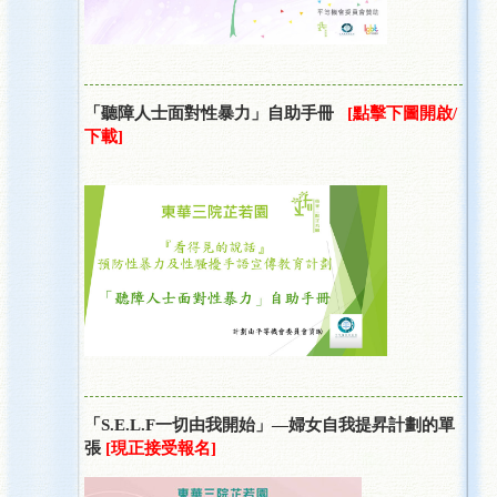
「聽障人士面對性暴力」自助手冊
[點擊下圖開啟/
下載]
「S.E.L.F一切由我開始」—婦女自我提昇計劃的單
張
[現正接受報名]