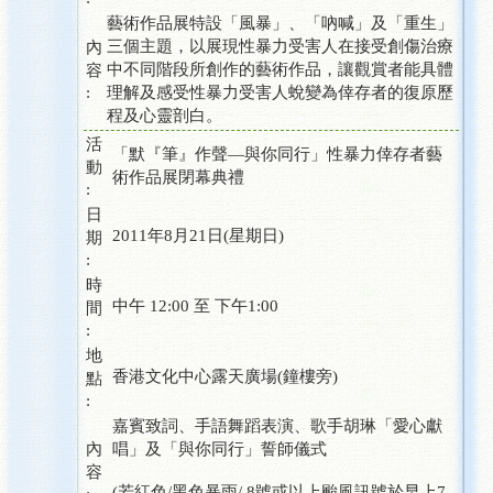
藝術作品展特設「風暴」、「吶喊」及「重生」
三個主題，以展現性暴力受害人在接受創傷治療
內
中不同階段所創作的藝術作品，讓觀賞者能具體
容
:
理解及感受性暴力受害人蛻變為倖存者的復原歷
程及心靈剖白。
活
「默『筆』作聲—與你同行」性暴力倖存者藝
動
術作品展閉幕典禮
:
日
2011年8月21日(星期日)
期
:
時
中午 12:00 至 下午1:00
間
:
地
香港文化中心露天廣場(鐘樓旁)
點
:
嘉賓致詞、手語舞蹈表演、歌手胡琳「愛心獻
內
唱」及「與你同行」誓師儀式
容
(若紅色/黑色暴雨/ 8號或以上颱風訊號於早上7