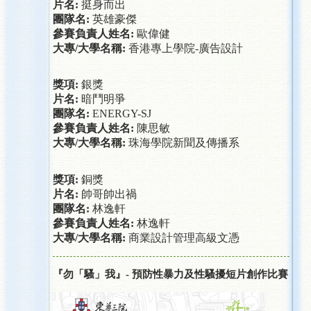
片名
:
挺身而出
團隊名
:
英雄豪傑
參賽負責人姓名
:
歐偉健
大專
/
大學名稱
:
香港專上學院
-
廣告設計
獎項
:
銀獎
片名
:
暗鬥明爭
團隊名
:
ENERGY-SJ
參賽負責人姓名
:
陳思敏
大專
/
大學名稱
:
珠海學院新聞及傳播系
獎項
:
銅獎
片名
:
帥哥帥出禍
團隊名
:
林逸軒
參賽負責人姓名
:
林逸軒
大專
/
大學名稱
:
商業設計管理高級文憑
『勿「騷」我』- 預防性暴力及性騷擾短片創作比賽