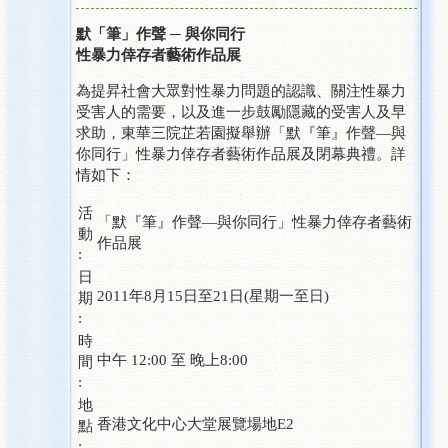
默「筆」作聲 ─ 與你同行
性暴力倖存者藝術作品展
為提昇社會大眾對性暴力問題的認識、關注性暴力
受害人的需要，以及進一步鼓勵隱藏的受害人及早
求助，東華三院芷若園擬舉辦「默『筆』作聲—與
你同行」性暴力倖存者藝術作品展及閉幕典禮。詳
情如下：
活
「默『筆』作聲—與你同行」性暴力倖存者藝術
動
作品展
:
日
2011年8月15日至21日(星期一至日)
期
:
時
中午 12:00 至 晚上8:00
間
:
地
香港文化中心大堂展覽場地E2
點
: